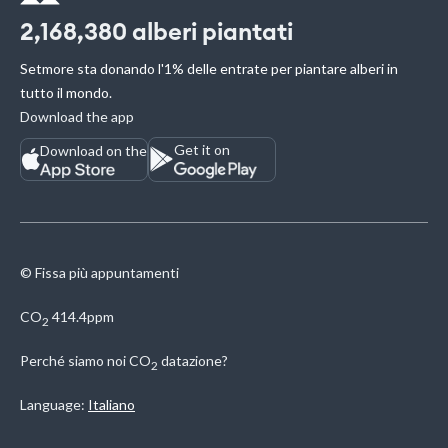
2,168,380
alberi piantati
Setmore sta donando l'1% delle entrate per piantare alberi in
tutto il mondo.
Download the app
Get it on
Download on the
© Fissa più appuntamenti
CO
414.4ppm
2
Perché siamo noi
CO
datazione?
2
Language:
Italiano