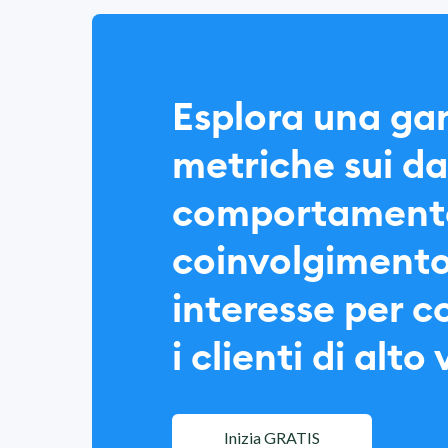
Esplora una g
metriche sui dat
comportament
coinvolgimento
interesse per c
i clienti di alto
Inizia GRATIS