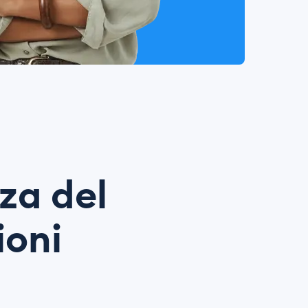
za del
ioni