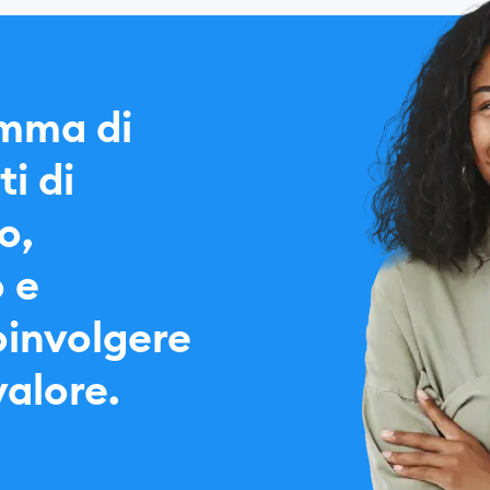
amma di
i di
o,
 e
oinvolgere
 valore.