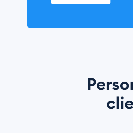
Perso
cli