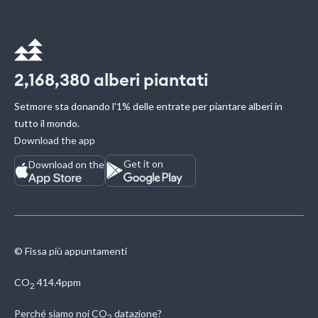
2,168,380
alberi piantati
Setmore sta donando l'1% delle entrate per piantare alberi in
tutto il mondo.
Download the app
Get it on
Download on the
© Fissa più appuntamenti
CO
414.4ppm
2
Perché siamo noi
CO
datazione?
2